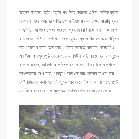
টাইলস বাঁধানো ছোট্ট পাহাড়ি পথ দিয়ে গ্রামের এদিক সেদিক ঘুরতে
লাগলাম . ওই গ্রামের বেশিরভাগ বাড়িগুলো নানা রঙের পাহাড়ি ফুল
গাছ দিয়ে সাজিয়ে তোলা হয়েছে. গ্রামের চারিদিকে নানা শাকসবজি
চাষ হচ্ছে সেটা ও দেখতে পেলাম. ঘুরতে ঘুরতে গ্রামের এক বাসিন্দার
সাথে আলাপ হলো. তার কাছ থেকেই জানতে পারলাম ইচ্ছেগাঁও
এর উচ্চতা সমুদ্রপৃষ্ঠ থেকে ৬.৬০০ মিটার. ওই গ্রামে ২০০ মানুষের
বসবাস রয়েছে. আবহাওয়া পরিষ্কার থাকলে ওখান থেকে ঝকঝকে
কাঞ্চনজঙ্ঘা দেখা যায়. এছাড়া t আর কোথায় কোথায় যাওয়া যায়
সেই বিষয়েও কথা হলো. কিছুক্ষন পর তাকে বিদায় জানিয়ে হোমস্টে
তে ফিরে ঘরের জানালা খুলতেই দেখতে পেলাম মেঘ সরে গেছে.