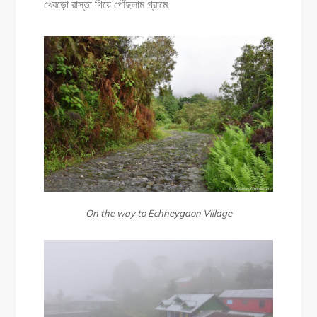
খেবড়ো রাস্তা গিয়ে পৌঁছলাম গ্রামে.
On the way to Echheygaon Village