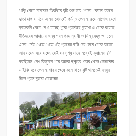
গাড়ি থেকে নামতেই ঝিরঝিরে বৃষ্টি শুরু হয়ে গেলো. কোনো রকমে
ছাতা মাথায় দিয়ে আমরা হোমস্টে পর্যন্ত গেলাম. রুমে লাগেজ রেখে
ব্যালকনি থেকে দেখা যাচ্ছে পুরো গ্রামটাই কুয়াশা এ ঢেকে রয়েছে.
ইতিমধ্যে আমাদের জন্য গরম গরম ম্যাগী ও ডিম্ সেদ্ধ ও চলে
এলো. সেটা খেতে খেতে ওই গ্রামের বাড়ি-ঘর মেঘে ঢেকে যাচ্ছে,
আবার মেঘ সরে যাচ্ছে সেই সব দৃশ্য মাঝে মধ্যেই ক্যামেরা বন্দি
করছিলাম. বেশ কিছুক্ষন পরে আমরা দুপুরের খাবার খেতে হোমস্টের
ডাইনিং ঘরে গেলাম. খাবার খেয়ে রুমে ফিরে বৃষ্টি থামতেই বন্ধুরা
মিলে গ্রাম ঘুরতে বেরোলাম.