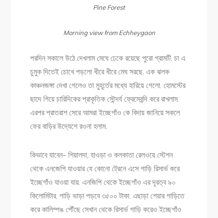
Pine Forest
Morning view from Echheygaon
পরদিন সকালে উঠে দেখলাম মেঘে ঢেকে রয়েছে পুরো গ্রামটি. চা এ
চুমুক দিতেই চোখে পড়লো ধীরে ধীরে মেঘ সরছে. এক ঝলক
কাঞ্চনজঙ্গা দেখা গেলেও তা মুহূর্তের মধ্যে হারিয়ে গেলো. হোমস্টের
ছাদে গিয়ে চারিদিকের প্রাকৃতিক সৌন্দর্য ফ্রেমেবন্দি করে রাখলাম.
এরপর প্রাতরাশ সেরে আমরা ইচ্ছেগাঁও কে বিদায় জানিয়ে সকলে
ফের বাড়ির উদ্যেশে রওনা হলাম.
কিভাবে যাবেন- শিয়ালদা, হাওড়া ও কলকাতা রেলওয়ে স্টেশন
থেকে এনজেপি যাওয়ার যে কোনো ট্রেনে এসে গাড়ি রিসার্ভ করে
ইচ্ছেগাঁও যাওয়া যায়. এনজিপি থেকে ইচ্ছেগাঁও এর দূরত্ব ৯০
কিলোমিটার. গাড়ি ভাড়া পড়বে ৩৫০০ টাকা. এছাড়া শেয়ার গাড়িতে
করে কালিম্পঙ পৌঁছে সেখান থেকে রিসার্ভ গাড়ি করেও ইচ্ছেগাঁও