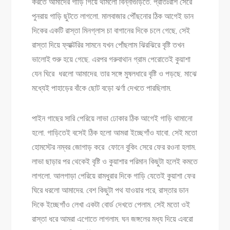
করতে আমাদের গাড়ি গিয়ে থামলো বিন্নাগুড়িতে. প্রাতঃরাশ সেরে
পুনরায় গাড়ি ছুটতে লাগলো. মালবাজার পৌঁছনোর ঠিক আগেই ডান
দিকের একটি রাস্তা মিনগ্লাস চা বাগানের দিকে চলে গেছে, সেই
রাস্তা দিয়ে ফ্যাক্টরির সামনে যখন পোঁছলাম ঝিরঝিরে বৃষ্টি তখন
ভালোই শুরু হয়ে গেছে. এরপর গরুবাথান গ্রাম পেরোতেই কুয়াশা
যেন ঘিরে ধরলো আমাদের. তার সঙ্গে মুষলধারে বৃষ্টি ও পড়ছে. মাঝে
মধ্যেই পাহাড়ের বাঁকে ছোট বড়ো ঝর্ণা দেখতে পারছিলাম.
পাইন গাছের সারি পেরিয়ে লাভা ঢোকার ঠিক আগেই গাড়ি থামানো
হলো. গাড়িতেই বসেই ঠিক হলো আমরা ইচ্ছেগাঁও যাবো. সেই মতো
হোমস্টের নম্বর জোগাড় করে ফোনে বুকিং সেরে ফের রওনা হলাম.
লাভা ছাড়ার পর থেকেই বৃষ্টি ও কুয়াশার পরিমান কিছুটা হলেই কমতে
লাগলো. আলগাড়া পেরিয়ে রামধুরার দিকে গাড়ি যেতেই কুয়াশা ফের
ঘিরে ধরলো আমাদের. বেশ কিছুটা পথ যাওয়ার পরে, রাস্তার ডান
দিকে ইচ্ছেগাঁও লেখা একটা বোর্ড দেখতে পেলাম. সেই মতো ওই
রাস্তা ধরে আমরা এগোতে লাগলাম. ঘন জঙ্গলের মধ্য দিয়ে এবরো