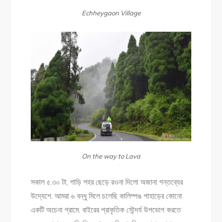
o
p
r
i
Echheygaon Village
k
p
n
k
On the way to Lava
সকাল ৫.৩০ টা, গাড়ি শহর ছেড়ে রওনা দিলো অজানা গন্তব্যের
উদ্যেশে. আমরা ৬ বন্ধু মিলে চলেছি কালিম্পঙ পাহাড়ের কোনো
একটি অচেনা গ্রামে. বাইরের প্রাকৃতিক সৌন্দর্য উপভোগ করতে