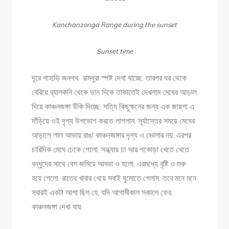
Kanchanzonga Range during the sunset
Sunset time
দূরে পাহাড়ি জনপথ রামধুরা স্পষ্ট দেখা যাচ্ছে. তারপর ঘর থেকে
বেরিয়ে ব্যালকনি থেকে ডান দিকে তাকাতেই দেখলাম মেঘের আড়াল
দিয়ে কাঞ্চনজঙ্গা উঁকি দিচ্ছে. সত্যি কিছুক্ষনের জন্য এক জায়গা এ
দাঁড়িয়ে ওই দৃশ্য উপভোগ করতে লাগলাম. সূর্যাস্তের সময়ে মেঘের
আড়ালে লাল আভায় রাঙা কাঞ্চনজঙ্গার দৃশ্য ও ভোলার নয়. এরপর
চারিদিক মেঘে ঢেকে গেলো. সন্ধ্যায় চা আর পকোড়া খেতে খেতে
বন্ধুদের সাথে বেশ জমিয়ে আড্ডা ও হলো. এরমধ্যে বৃষ্টি ও শুরু
হয়ে গেলো. রাতের খাবার খেয়ে সবাই ঘুমোতে গেলাম. তবে মনে মনে
সবারই একটা আশা ছিল যে, যদি আগামীকাল সকালে ফের
কাঞ্চনজঙ্গা দেখা যায়.